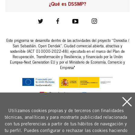
¿Qué es DSSMP?
Este programa se desarrolla dentro de las actividades del proyecto “Donostia /
San Sebastián. Open Dendak”. Ciudad comercial abierta, atractiva y
sostenible (ACT 010000-2022-48), ejecutado en el marco del Plan de
Recuperación, Transformación y Resiliencia, y financiado por la Unión
Europea-Next Generation EU y por el Ministerio de Economía, Comercio y
Empresa"
Utilizamos cookies propias y de terceros con finalidades
técnicas, analíticas y para mostrarte publicidad relacionada
Copyright © 2026 Fomento San Sebastián.
con tus preferencias a partir de tus hábitos de navegación y
Aviso legal y condiciones generales de uso
tu perfil. Puedes configurar o rechazar las cookies haciendo