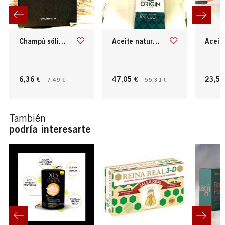
champú sólido pelo graso
aceite natural oil blend 10% cbd
aceite natura
6,36 €
47,05 €
23,51
7,49 €
55,31 €
También
podría interesarte