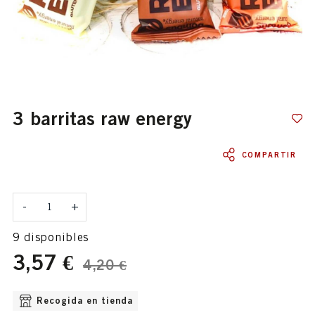
3 barritas raw energy
COMPARTIR
Cantidad
-
+
9 disponibles
3,57 €
4,20 €
OPCIONES DE ENVÍO DISPONIBLE
Recogida en tienda