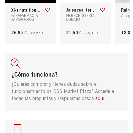
xl-s nutrition forte 5. batido quemagrasa. alto nivel de proteina. con hierro, cobre y vitaminas del grupo b.
jalea real tercera edad reina real
rain foam 
PARAFARMACIA
HERBORISTERIA
Amagi 
FARMA-GROS
LORATU
26,95 €
21,50 €
12,00
42,55 €
25,30 €
¿Cómo funciona?
¿Quieres comprar y tienes dudas sobre el
funcionamiento de DSS Market Plaza? Accede a
todas las preguntas y respuestas desde
aquí
.