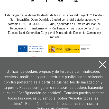
Este programa se desarrolla dentro de las actividades del proyecto “Donostia /
San Sebastián. Open Dendak”. Ciudad comercial abierta, atractiva y
sostenible (ACT 010000-2022-48), ejecutado en el marco del Plan de
Recuperación, Transformación y Resiliencia, y financiado por la Unión
Europea-Next Generation EU y por el Ministerio de Economía, Comercio y
Empresa"
Utilizamos cookies propias y de terceros con finalidades
técnicas, analíticas y para mostrarte publicidad relacionada
Copyright © 2026 Fomento San Sebastián.
con tus preferencias a partir de tus hábitos de navegación y
Aviso legal y condiciones generales de uso
tu perfil. Puedes configurar o rechazar las cookies haciendo
Política de Cookies
click en “Configuración de cookies”. También puedes aceptar
todas las cookies pulsando el botón “Aceptar todas las
Política de privacidad
cookies”. Para más información puedes visitar nuestra
FAQS - Preguntas frecuentes