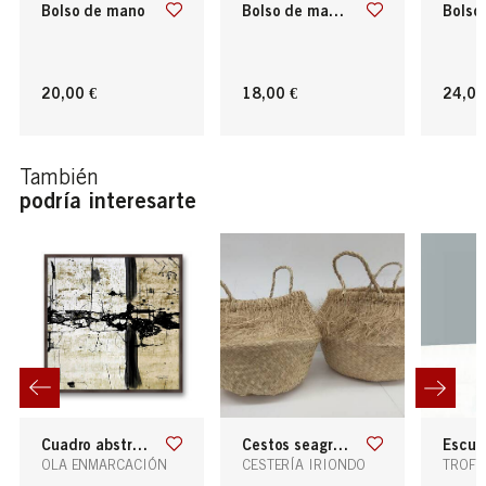
bolso de mano
bolso de mano tipo sobre
bols
20,00 €
18,00 €
24,00
También
podría interesarte
cuadro abstracto cracks-1
cestos seagras flecos 35x35x32
escultura
OLA ENMARCACIÓN
CESTERÍA IRIONDO
TROFE