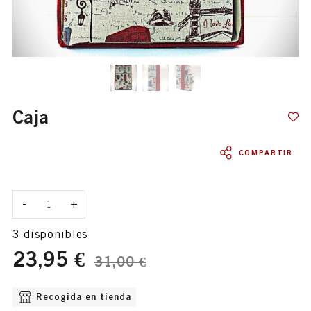
caja
COMPARTIR
Cantidad
-
+
3 disponibles
23,95 €
31,00 €
OPCIONES DE ENVÍO DISPONIBLE
Recogida en tienda