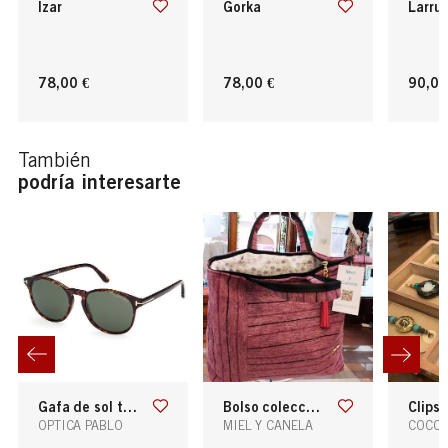
izar
gorka
larru
78,00 €
78,00 €
90,00
También
podría interesarte
gafa de sol tom ford
bolso colección "pulple"
clips vibe
OPTICA PABLO
MIEL Y CANELA
COCO 