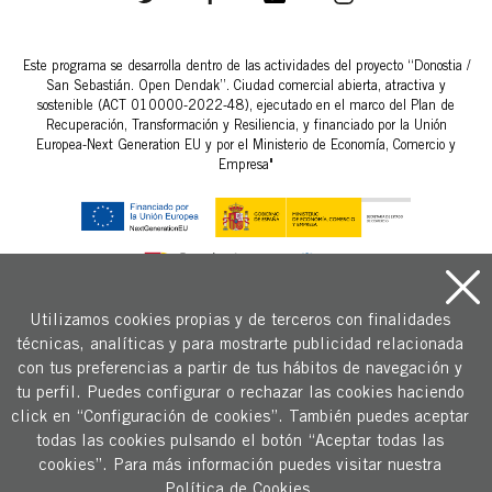
Este programa se desarrolla dentro de las actividades del proyecto “Donostia /
San Sebastián. Open Dendak”. Ciudad comercial abierta, atractiva y
sostenible (ACT 010000-2022-48), ejecutado en el marco del Plan de
Recuperación, Transformación y Resiliencia, y financiado por la Unión
Europea-Next Generation EU y por el Ministerio de Economía, Comercio y
Empresa"
Utilizamos cookies propias y de terceros con finalidades
técnicas, analíticas y para mostrarte publicidad relacionada
Copyright © 2026 Fomento San Sebastián.
con tus preferencias a partir de tus hábitos de navegación y
Aviso legal y condiciones generales de uso
tu perfil. Puedes configurar o rechazar las cookies haciendo
Política de Cookies
click en “Configuración de cookies”. También puedes aceptar
todas las cookies pulsando el botón “Aceptar todas las
Política de privacidad
cookies”. Para más información puedes visitar nuestra
FAQS - Preguntas frecuentes
Política de Cookies.