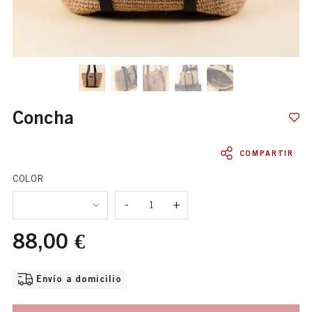
concha
COMPARTIR
Cantidad
COLOR
-
+
88,00 €
OPCIONES DE ENVÍO DISPONIBLE
Envío a domicilio