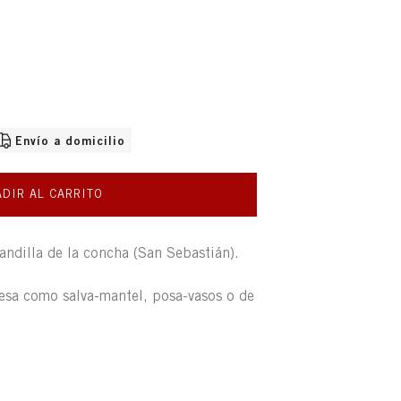
NIBLE
Envío a domicilio
DIR AL CARRITO
andilla de la concha (San Sebastián).
mesa como salva-mantel, posa-vasos o de