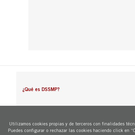
¿Qué es DSSMP?
Este programa se desarrolla dentro de las actividades del proyecto “Dono
Ciudad comercial abierta, atractiva y sostenible (ACT 010000-2022-48), 
Utilizamos cookies propias y de terceros con finalidades técni
Recuperación, Transformación y Resiliencia, y financiado por la Unión Eur
Puedes configurar o rechazar las cookies haciendo click en “
Ministerio de Economía, Comercio y Empresa"