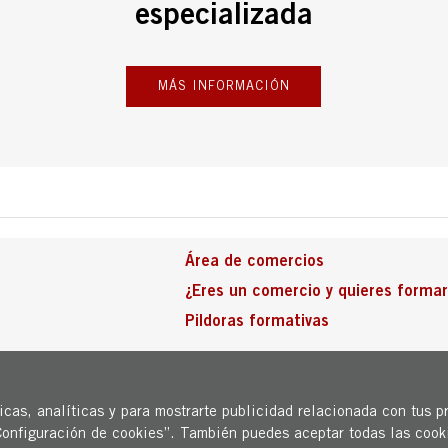
especializada
MÁS INFORMACIÓN
Área de comercios
¿Eres un comercio y quieres formar
Pildoras formativas
stia / San Sebastián. Open Dendak”.
ejecutado en el marco del Plan de
cas, analíticas y para mostrarte publicidad relacionada con tus pr
opea-Next Generation EU y por el
Configuración de cookies”. También puedes aceptar todas las cook