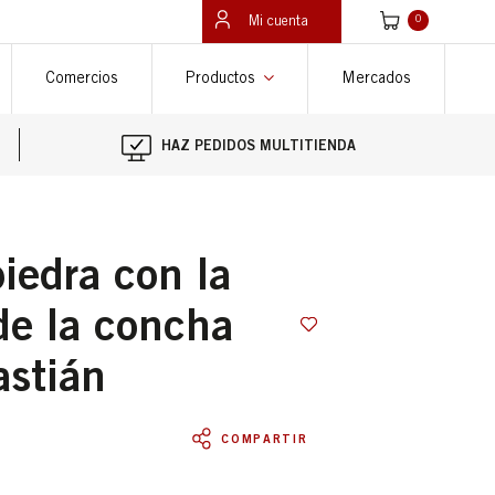
Ver carrito
Mi cuenta
0
Comercios
Productos
Mercados
HAZ PEDIDOS MULTITIENDA
de la concha
astián
COMPARTIR