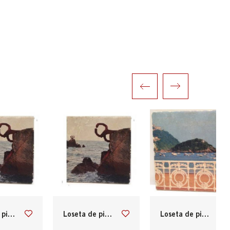
an sebastián
loseta de piedra con el peine del viento de san sebastián
loseta de piedra con la barandilla de la concha de san sebastián