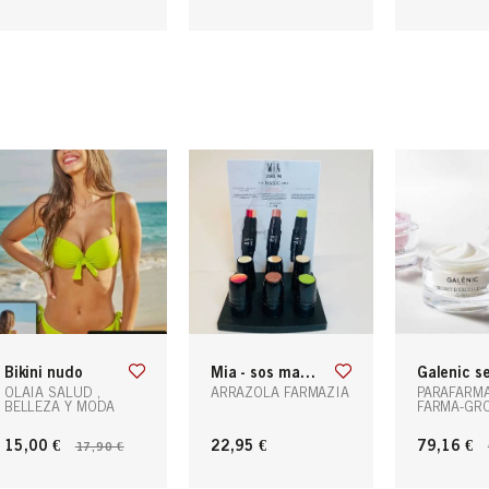
bikini nudo
mia - sos magic stick
galenic secret d´excellence cr
OLAIA SALUD ,
ARRAZOLA FARMAZIA
PARAFARM
BELLEZA Y MODA
FARMA-GR
15,00 €
22,95 €
79,16 €
17,90 €