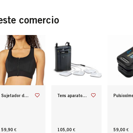
este comercio
sujetador deportivo apto para prótesis de mamas
tens aparato electro estimulador
pulsioxímetro de
59,90 €
105,00 €
59,00 €