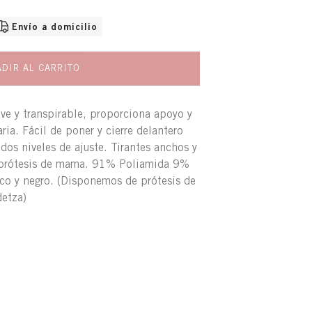
NIBLE
Envío a domicilio
DIR AL CARRITO
ve y transpirable, proporciona apoyo y
ria. Fácil de poner y cierre delantero
os niveles de ajuste. Tirantes anchos y
a prótesis de mama. 91% Poliamida 9%
co y negro. (Disponemos de prótesis de
etza)