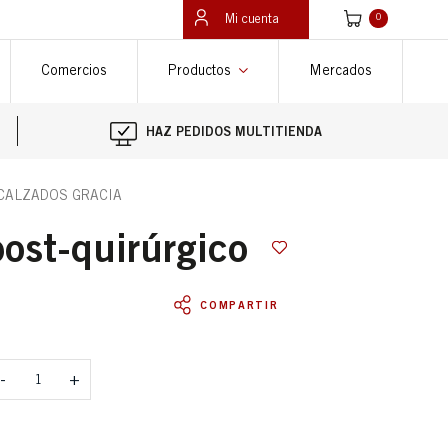
Ver carrito
Mi cuenta
0
Comercios
Productos
Mercados
HAZ PEDIDOS MULTITIENDA
 CALZADOS GRACIA
post-quirúrgico
COMPARTIR
antidad
-
+