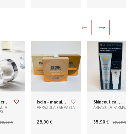
ema 50ml
isdin - maquillaje compacto sol spf50+: bronce, light y medium
skinceuticals ultra facial defense spf50
ACIA
ARRAZOLA FARMAZIA
ARRAZOLA FARMAZIA
OS
28,90 €
35,90 €
98,95 €
39,90 €