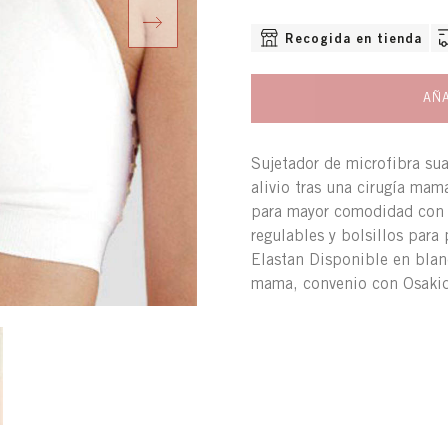
OPCIONES DE ENVÍO DISPO
Next
Recogida en tienda
AÑA
Sujetador de microfibra sua
alivio tras una cirugía mama
para mayor comodidad con d
regulables y bolsillos par
Elastan Disponible en blan
mama, convenio con Osakid