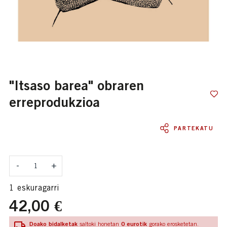
"itsaso barea" obraren
erreprodukzioa
PARTEKATU
Kantitatea
-
+
1 eskuragarri
42,00 €
Doako bidalketak
0 eurotik
saltoki honetan
gorako erosketetan.