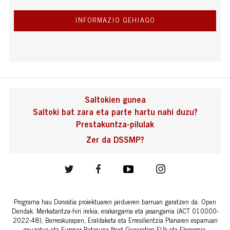
INFORMAZIO GEHIAGO
Saltokien gunea
Saltoki bat zara eta parte hartu nahi duzu?
Prestakuntza-pilulak
Zer da DSSMP?
Programa hau Donostia proiektuaren jardueren barruan garatzen da. Open
Dendak. Merkataritza-hiri irekia, erakargarria eta jasangarria (ACT 010000-
2022-48), Berreskurapen, Eraldaketa eta Erresilientzia Planaren esparruan