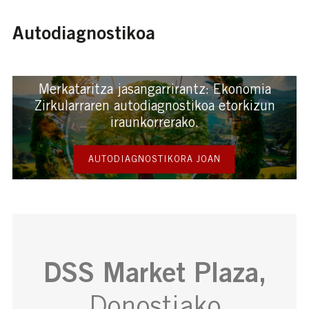
Autodiagnostikoa
Merkataritza jasangarrirantz: Ekonomia
Zirkularraren autodiagnostikoa etorkizun
iraunkorrerako.
AUTODIAGNOSTIKORA JOAN
DSS Market Plaza,
Donostiako