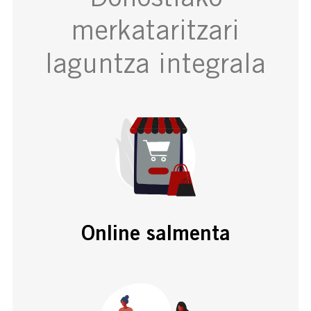
merkataritzari
laguntza integrala
Online salmenta