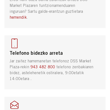
Market Plazaren funtzionamenduaren
inguruan? Sartu galde-erantzun guztietara
hemendik
.
Telefono bidezko arreta
Jar zaitez harremanetan telefonoz DSS Market
Plaza-rekin
943 482 800
telefono zenbakiaren
bidez, astelehenetik ostiralera, 9:00etatik
14:00etara .