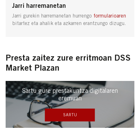
Jarri harremanetan
Jarri gurekin harremanetan hurrengo
formularioaren
bitartez eta ahalik eta azkarren erantzungo dizugu.
Presta zaitez zure erritmoan DSS
Market Plazan
Sartu gure prestakuntza digitalaren
eremuan
SARTU