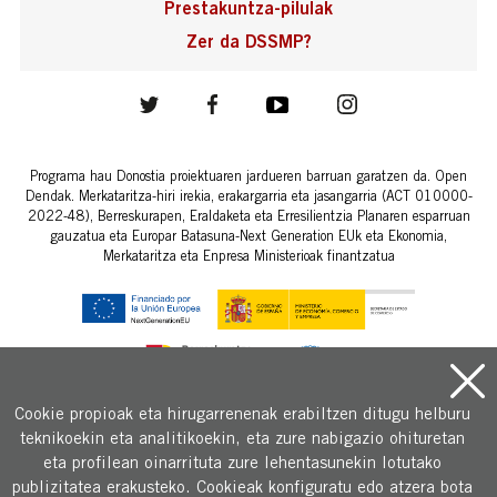
Prestakuntza-pilulak
Zer da DSSMP?
Programa hau Donostia proiektuaren jardueren barruan garatzen da. Open
Dendak. Merkataritza-hiri irekia, erakargarria eta jasangarria (ACT 010000-
2022-48), Berreskurapen, Eraldaketa eta Erresilientzia Planaren esparruan
gauzatua eta Europar Batasuna-Next Generation EUk eta Ekonomia,
Merkataritza eta Enpresa Ministerioak finantzatua
Cookie propioak eta hirugarrenenak erabiltzen ditugu helburu
teknikoekin eta analitikoekin, eta zure nabigazio ohituretan
Copyright © 2026 Donostia sustapena.
eta profilean oinarrituta zure lehentasunekin lotutako
Legezko oharra eta zerbitzua erabiltzeko baldintzak
publizitatea erakusteko. Cookieak konfiguratu edo atzera bota