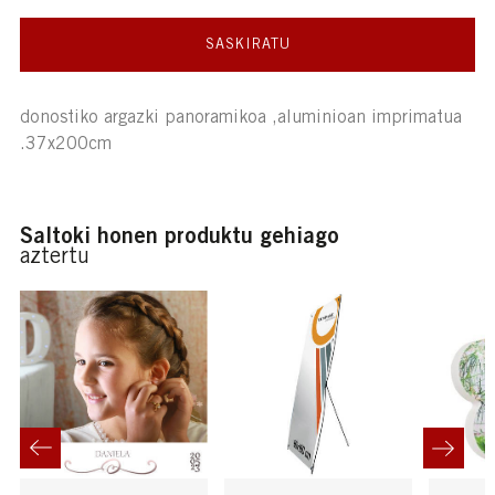
SASKIRATU
donostiko argazki panoramikoa ,aluminioan imprimatua
.37x200cm
Saltoki honen produktu gehiago
aztertu