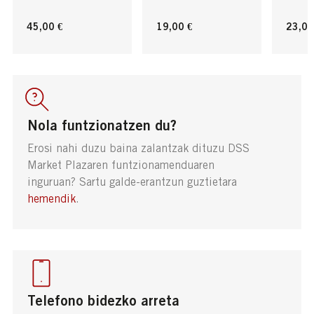
45,00 €
19,00 €
23,00
Nola funtzionatzen du?
Erosi nahi duzu baina zalantzak dituzu DSS
Market Plazaren funtzionamenduaren
inguruan? Sartu galde-erantzun guztietara
hemendik
.
Telefono bidezko arreta