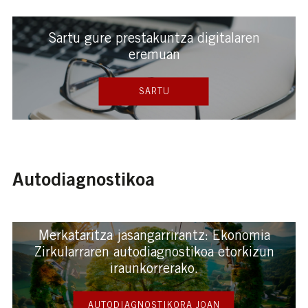
Sartu gure prestakuntza digitalaren
eremuan
SARTU
Autodiagnostikoa
Merkataritza jasangarrirantz: Ekonomia
Zirkularraren autodiagnostikoa etorkizun
iraunkorrerako.
AUTODIAGNOSTIKORA JOAN