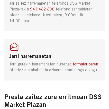
Jar zaitez harremanetan telefonoz DSS Market
Plaza-rekin
943 482 800
telefono zenbakiaren
bidez, astelehenetik ostiralera, 9:00etatik
14:00etara .
Jarri harremanetan
Jarri gurekin harremanetan hurrengo
formularioaren
bitartez eta ahalik eta azkarren erantzungo dizugu.
Presta zaitez zure erritmoan DSS
Market Plazan