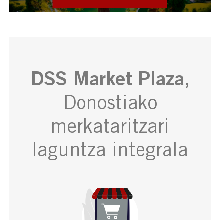
DSS Market Plaza,
Donostiako
merkataritzari
laguntza integrala