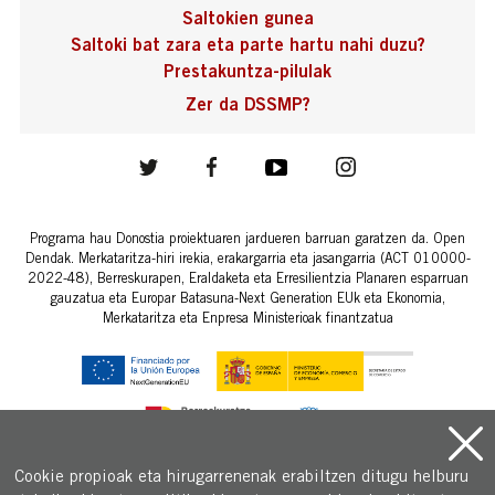
Saltokien gunea
Saltoki bat zara eta parte hartu nahi duzu?
Prestakuntza-pilulak
Zer da DSSMP?
Programa hau Donostia proiektuaren jardueren barruan garatzen da. Open
Dendak. Merkataritza-hiri irekia, erakargarria eta jasangarria (ACT 010000-
2022-48), Berreskurapen, Eraldaketa eta Erresilientzia Planaren esparruan
gauzatua eta Europar Batasuna-Next Generation EUk eta Ekonomia,
Merkataritza eta Enpresa Ministerioak finantzatua
Cookie propioak eta hirugarrenenak erabiltzen ditugu helburu