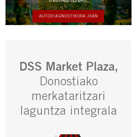
iraunkorrerako.
AUTODIAGNOSTIKORA JOAN
DSS Market Plaza,
Donostiako
merkataritzari
laguntza integrala