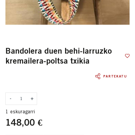
bandolera duen behi-larruzko
kremailera-poltsa txikia
PARTEKATU
Kantitatea
-
+
1 eskuragarri
148,00 €