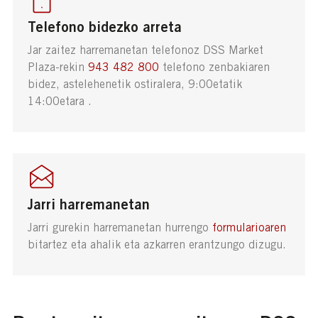
Telefono bidezko arreta
Jar zaitez harremanetan telefonoz DSS Market
Plaza-rekin
943 482 800
telefono zenbakiaren
bidez, astelehenetik ostiralera, 9:00etatik
14:00etara .
Jarri harremanetan
Jarri gurekin harremanetan hurrengo
formularioaren
bitartez eta ahalik eta azkarren erantzungo dizugu.