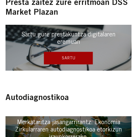
Presta zaitez zure erritmoan DSS
Market Plazan
Sartu gure prestakuntza digitalaren
eremuan
SARTU
Autodiagnostikoa
Merkataritza jasangarrirantz: Ekonomia
Zirkularraren autodiagnostikoa etorkizun