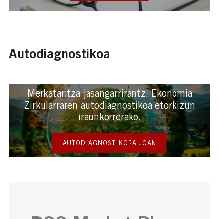
Autodiagnostikoa
Merkataritza jasangarrirantz: Ekonomia
Zirkularraren autodiagnostikoa etorkizun
iraunkorrerako.
AUTODIAGNOSTIKORA JOAN