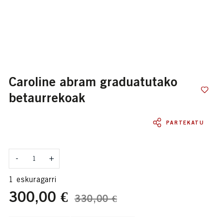
caroline abram graduatutako
betaurrekoak
PARTEKATU
Kantitatea
-
+
1 eskuragarri
300,00 €
330,00 €