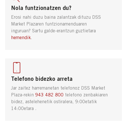
Nola funtzionatzen du?
Erosi nahi duzu baina zalantzak dituzu DSS
Market Plazaren funtzionamenduaren
inguruan? Sartu galde-erantzun guztietara
hemendik
.
Telefono bidezko arreta
Jar zaitez harremanetan telefonoz DSS Market
Plaza-rekin
943 482 800
telefono zenbakiaren
bidez, astelehenetik ostiralera, 9:00etatik
14:00etara .