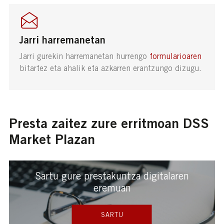
Jarri harremanetan
Jarri gurekin harremanetan hurrengo
formularioaren
bitartez eta ahalik eta azkarren erantzungo dizugu.
Presta zaitez zure erritmoan DSS
Market Plazan
Sartu gure prestakuntza digitalaren
eremuan
SARTU