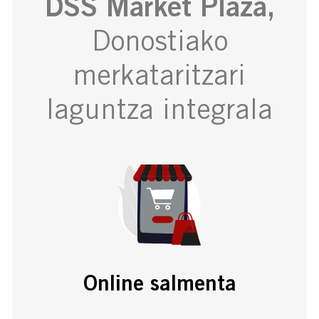
DSS Market Plaza,
Donostiako
merkataritzari
laguntza integrala
Online salmenta