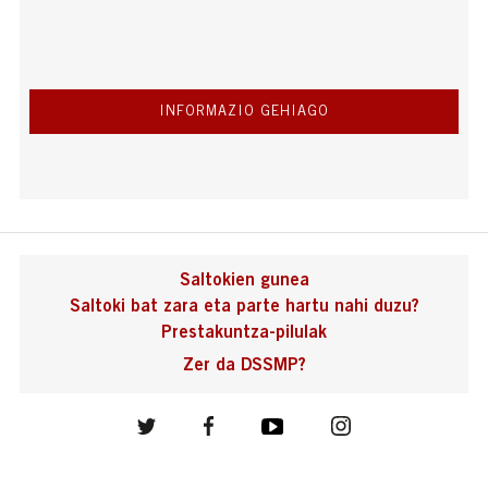
INFORMAZIO GEHIAGO
Saltokien gunea
Saltoki bat zara eta parte hartu nahi duzu?
Prestakuntza-pilulak
Zer da DSSMP?