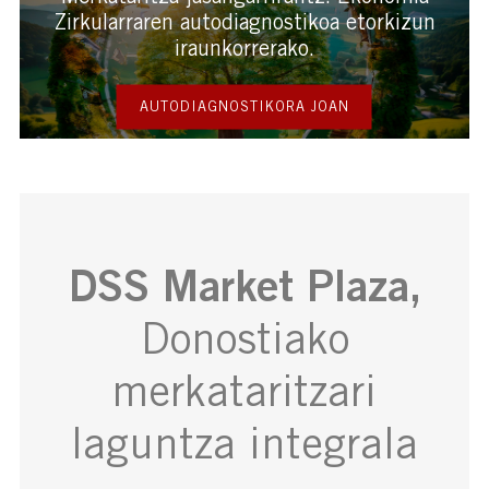
Zirkularraren autodiagnostikoa etorkizun
iraunkorrerako.
AUTODIAGNOSTIKORA JOAN
DSS Market Plaza,
Donostiako
merkataritzari
laguntza integrala