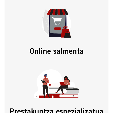
Online salmenta
Prestakuntza espezializatua