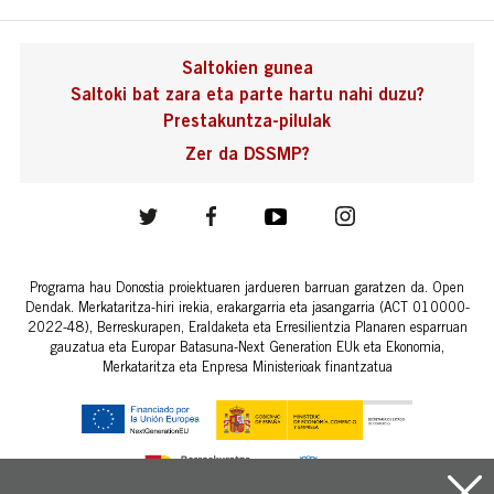
Saltokien gunea
Saltoki bat zara eta parte hartu nahi duzu?
Prestakuntza-pilulak
Zer da DSSMP?
Programa hau Donostia proiektuaren jardueren barruan garatzen da. Open
Dendak. Merkataritza-hiri irekia, erakargarria eta jasangarria (ACT 010000-
2022-48), Berreskurapen, Eraldaketa eta Erresilientzia Planaren esparruan
gauzatua eta Europar Batasuna-Next Generation EUk eta Ekonomia,
Merkataritza eta Enpresa Ministerioak finantzatua