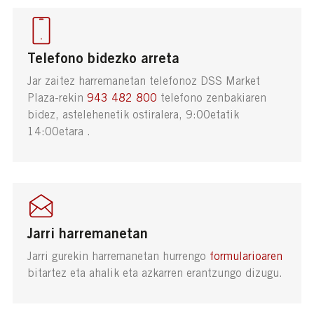
Telefono bidezko arreta
Jar zaitez harremanetan telefonoz DSS Market
Plaza-rekin
943 482 800
telefono zenbakiaren
bidez, astelehenetik ostiralera, 9:00etatik
14:00etara .
Jarri harremanetan
Jarri gurekin harremanetan hurrengo
formularioaren
bitartez eta ahalik eta azkarren erantzungo dizugu.