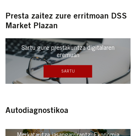
Presta zaitez zure erritmoan DSS
Market Plazan
Sartu gure prestakuntza digitalaren
eremuan
SARTU
Autodiagnostikoa
Merkataritza jasangarrirantz: Ekonomia