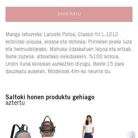
SASKIRATU
Manga laburreko Lacoste Poloa, Classic fit L.1212
kotoizko piquea, erosoa eta dotorea. Primeran praka luze
eta bermudetarako. Mahuka ildaskatuen lepoa eta ertzak.
Behe zuzena, alboetako irekidurekin. %100 kotoia.
Urdin iluna kolorean aurkezten dizugu. Beste 15 pare
dauzkazu aukeran. Modeloak 4/m-ko neurria du.
Saltoki honen produktu gehiago
aztertu