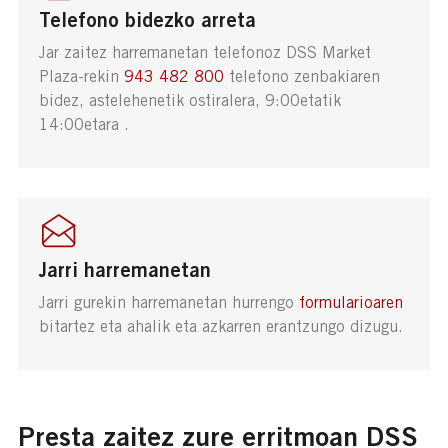
Telefono bidezko arreta
Jar zaitez harremanetan telefonoz DSS Market
Plaza-rekin
943 482 800
telefono zenbakiaren
bidez, astelehenetik ostiralera, 9:00etatik
14:00etara .
Jarri harremanetan
Jarri gurekin harremanetan hurrengo
formularioaren
bitartez eta ahalik eta azkarren erantzungo dizugu.
Presta zaitez zure erritmoan DSS