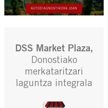
AUTODIAGNOSTIKORA JOAN
DSS Market Plaza,
Donostiako
merkataritzari
laguntza integrala