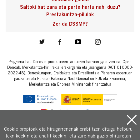
Saltoki bat zara eta parte hartu nahi duzu?
Prestakuntza-pilulak
Zer da DSSMP?
Programa hau Donostia proiektuaren jardueren barruan garatzen da. Open
Dendak. Merkataritza-hiri irekia, erakargarria eta jasangarria (ACT 010000-
2022-48), Berreskurapen, Eraldaketa eta Erresilientzia Planaren esparruan
gauzatua eta Europar Batasuna-Next Generation EUk eta Ekonomia,
Merkataritza eta Enpresa Ministerioak finantzatua
Cookie propioak eta hirugarrenenak erabiltzen ditugu helburu
teknikoekin eta analitikoekin, eta zure nabigazio ohituretan
Copyright © 2026 Donostia sustapena.