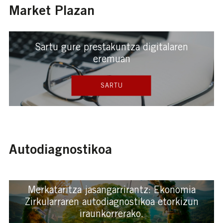
Market Plazan
Sartu gure prestakuntza digitalaren
eremuan
SARTU
Autodiagnostikoa
Merkataritza jasangarrirantz: Ekonomia
Zirkularraren autodiagnostikoa etorkizun
iraunkorrerako.