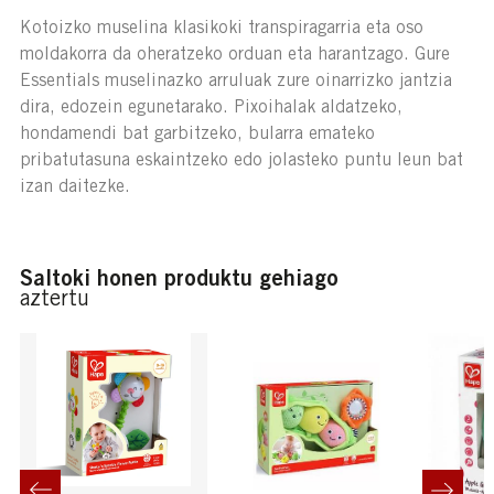
Kotoizko muselina klasikoki transpiragarria eta oso
moldakorra da oheratzeko orduan eta harantzago. Gure
Essentials muselinazko arruluak zure oinarrizko jantzia
dira, edozein egunetarako. Pixoihalak aldatzeko,
hondamendi bat garbitzeko, bularra emateko
pribatutasuna eskaintzeko edo jolasteko puntu leun bat
izan daitezke.
Saltoki honen produktu gehiago
aztertu