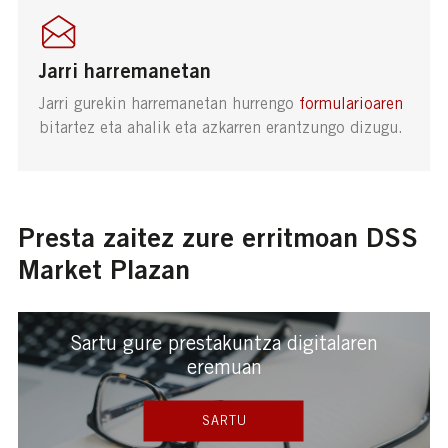
Jarri harremanetan
Jarri gurekin harremanetan hurrengo
formularioaren
bitartez eta ahalik eta azkarren erantzungo dizugu.
Presta zaitez zure erritmoan DSS
Market Plazan
Sartu gure prestakuntza digitalaren
eremuan
SARTU