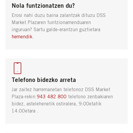
Nola funtzionatzen du?
Erosi nahi duzu baina zalantzak dituzu DSS
Market Plazaren funtzionamenduaren
inguruan? Sartu galde-erantzun guztietara
hemendik
.
Telefono bidezko arreta
Jar zaitez harremanetan telefonoz DSS Market
Plaza-rekin
943 482 800
telefono zenbakiaren
bidez, astelehenetik ostiralera, 9:00etatik
14:00etara .