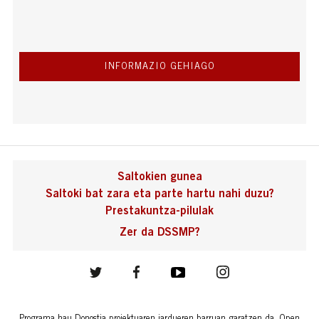
INFORMAZIO GEHIAGO
Saltokien gunea
Saltoki bat zara eta parte hartu nahi duzu?
Prestakuntza-pilulak
Zer da DSSMP?
Programa hau Donostia proiektuaren jardueren barruan garatzen da. Open