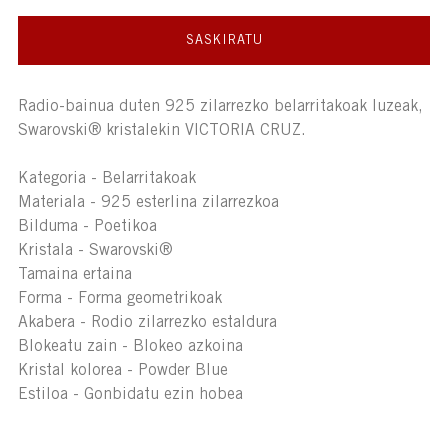
SASKIRATU
Radio-bainua duten 925 zilarrezko belarritakoak luzeak,
Swarovski® kristalekin VICTORIA CRUZ.
Kategoria - Belarritakoak
Materiala - 925 esterlina zilarrezkoa
Bilduma - Poetikoa
Kristala - Swarovski®
Tamaina ertaina
Forma - Forma geometrikoak
Akabera - Rodio zilarrezko estaldura
Blokeatu zain - Blokeo azkoina
Kristal kolorea - Powder Blue
Estiloa - Gonbidatu ezin hobea