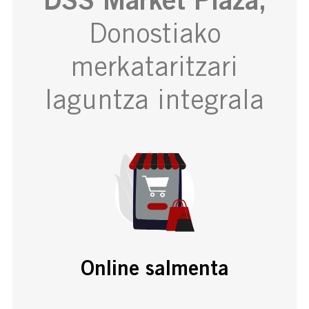
Donostiako
merkataritzari
laguntza integrala
Online salmenta