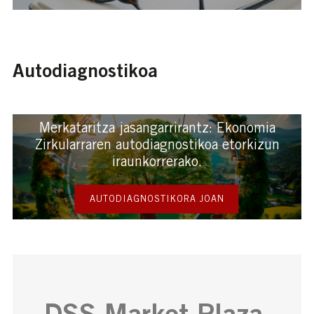
Autodiagnostikoa
Merkataritza jasangarrirantz: Ekonomia
Zirkularraren autodiagnostikoa etorkizun
iraunkorrerako.
AUTODIAGNOSTIKORA JOAN
DSS Market Plaza,