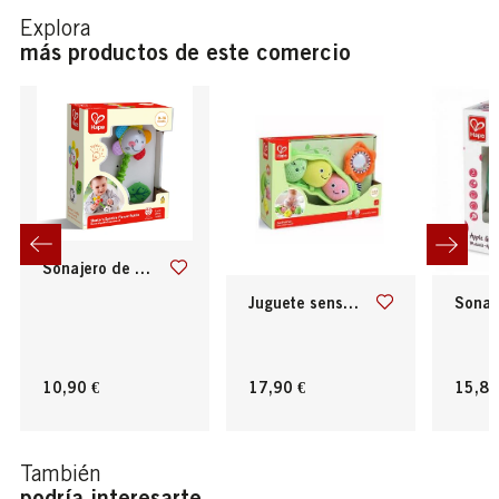
Explora
más productos de este comercio
sonajero de flor agita y brilla hape
juguete sensorial los amigos de pea pod
sonajero de manz
10,90 €
17,90 €
15,80
También
podría interesarte