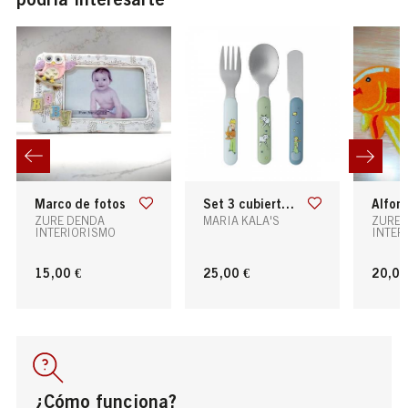
marco de fotos
set 3 cubiertos para bebé el principito
alfo
ZURE DENDA
MARIA KALA'S
ZURE 
INTERIORISMO
INTER
15,00 €
25,00 €
20,00
¿Cómo funciona?