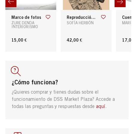
marco de fotos
reproducción de obra "la fuerza de una leona"
cuenco infant
ZURE DENDA
SOFÍA HERBÓN
MARIA
INTERIORISMO
15,00 €
42,00 €
17,00
¿Cómo funciona?
¿Quieres comprar y tienes dudas sobre el
funcionamiento de DSS Market Plaza? Accede a
todas las preguntas y respuestas desde
aquí
.