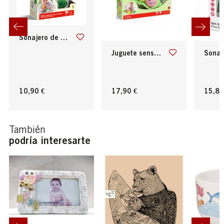
sonajero de flor agita y brilla hape
juguete sensorial los amigos de pea pod
sonajero de manz
10,90 €
17,90 €
15,80
También
podría interesarte