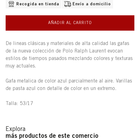
OPCIONES DE ENVÍO DISPONIBLE
Recogida en tienda
Envío a domicilio
AÑADIR AL CARRITO
De lineas clásicas y materiales de alta calidad las gafas
de la nueva colección de Polo Ralph Laurent evocan
estilos de tiempos pasados mezclando colores y texturas
muy actuales.
Gafa metalica de color azul parcialmente al aire. Varillas
de pasta azul con detalle de color en un extremo.
Talla: 53/17
Explora
más productos de este comercio