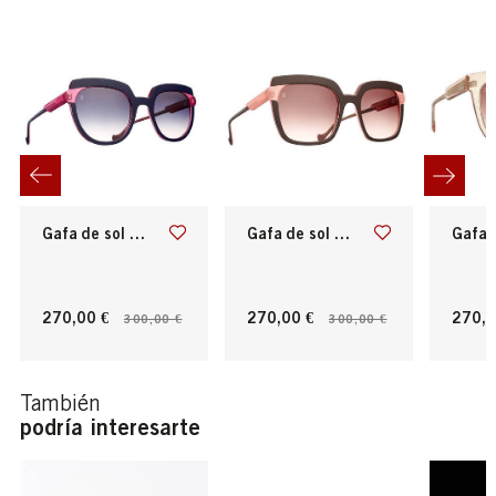
gafa de sol caroline abram
gafa de sol caroline abram
gafa de sol
270,00 €
270,00 €
270,0
300,00 €
300,00 €
También
podría interesarte