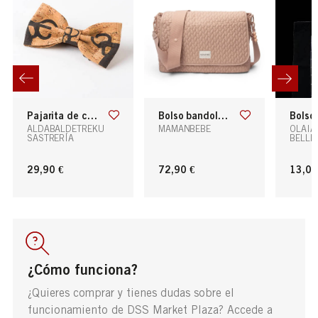
pajarita de corcho exclusiva donostia
bolso bandolera wonderland
bolso de tela neg
ALDABALDETREKU
MAMANBEBE
OLAIA
SASTRERÍA
BELLE
29,90 €
72,90 €
13,00
¿Cómo funciona?
¿Quieres comprar y tienes dudas sobre el
funcionamiento de DSS Market Plaza? Accede a