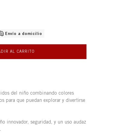
NIBLE
Envío a domicilio
DIR AL CARRITO
tidos del niño combinando colores
s para que puedan explorar y divertirse
eño innovador, seguridad, y un uso audaz
.