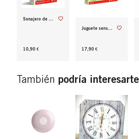
sonajero de flor agita y brilla hape
juguete sensorial los amigos de pea pod
10,90 €
17,90 €
podría interesarte
También