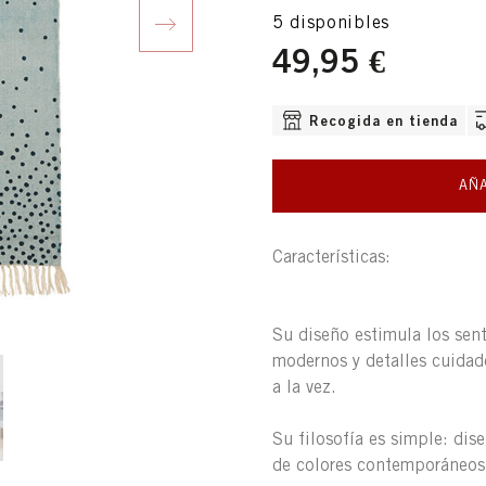
5 disponibles
Next
49,95 €
OPCIONES DE ENVÍO DISPO
Recogida en tienda
AÑA
Características:
Su diseño estimula los sen
modernos y detalles cuidado
a la vez.
Su filosofía es simple: dis
de colores contemporáneos