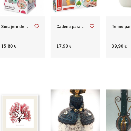
sonajero de manza de silicona y madera
cadena para cochecito bebe
termo para solidos 560ml cara
15,80 €
17,90 €
39,90 €