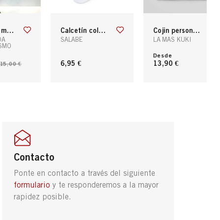
 grande
calcetín coloreable navidad
cojin personalizado "la amistad ..."
DA
SALABE
LA MAS KUKI
ISMO
Desde
6,95 €
13,90 €
15,00 €
Contacto
Ponte en contacto a través del siguiente
formulario
y te responderemos a la mayor
rapidez posible.