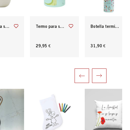
mel toffee
termo para solidos 400 ml
botella termica 600 ml
29,95 €
31,90 €