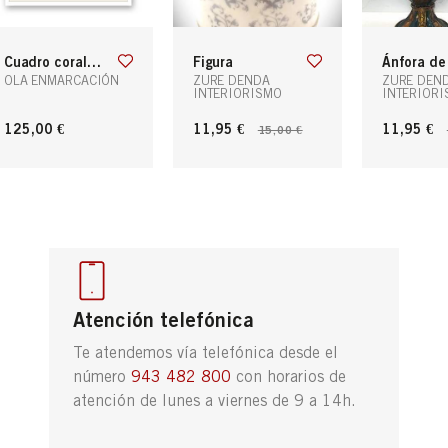
cuadro coral/algas rojas 1
figura
ánfora de metal cuello largo
OLA ENMARCACIÓN
ZURE DENDA
ZURE DEN
INTERIORISMO
INTERIOR
125,00 €
11,95 €
11,95 €
15,00 €
Atención telefónica
Te atendemos vía telefónica desde el
número
943 482 800
con horarios de
atención de lunes a viernes de 9 a 14h.