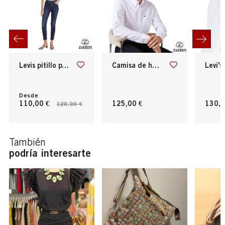
levis pitillo para chica
camisa de hombre regular fit en algodón oxford
levi's® men's 
Desde
110,00 €
125,00 €
130,0
120,00 €
También
podría interesarte