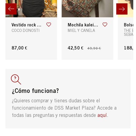
vestido rock star
mochila kaleido
bolso de piel con
COCO DONOSTI
MIEL Y CANELA
THE B
SEBAS
87,00 €
42,50 €
188,0
49,90 €
¿Cómo funciona?
¿Quieres comprar y tienes dudas sobre el
funcionamiento de DSS Market Plaza? Accede a
todas las preguntas y respuestas desde
aquí
.