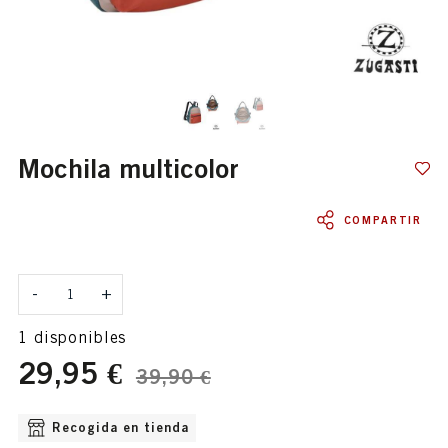
mochila multicolor
COMPARTIR
Cantidad
-
+
1 disponibles
29,95 €
39,90 €
OPCIONES DE ENVÍO DISPONIBLE
Recogida en tienda