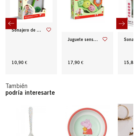
sonajero de flor agita y brilla hape
juguete sensorial los amigos de pea pod
sonajero de manz
10,90 €
17,90 €
15,80
También
podría interesarte