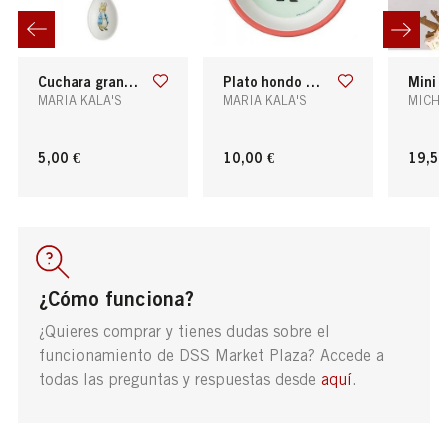
cuchara grande peter rabbit
plato hondo peppa pig
mini estrella
MARIA KALA'S
MARIA KALA'S
MICHA
5,00 €
10,00 €
19,50
¿Cómo funciona?
¿Quieres comprar y tienes dudas sobre el
funcionamiento de DSS Market Plaza? Accede a
todas las preguntas y respuestas desde
aquí
.