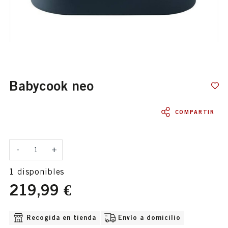
babycook neo
COMPARTIR
Cantidad
-
+
1 disponibles
219,99 €
OPCIONES DE ENVÍO DISPONIBLE
Recogida en tienda
Envío a domicilio