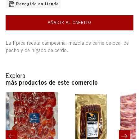
OPCIONES DE ENVÍO DISPONIBLE
Recogida en tienda
AÑADIR AL CARRITO
La típica receta campesina: mezcla de carne de oca, de
pecho y de hígado de cerdo.
Explora
más productos de este comercio